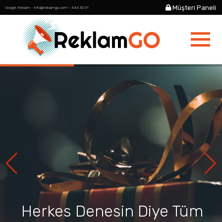
Müşteri Paneli
Google Reklam - info@reklamgo.com - 444 30 51
Anasayfa
Google Reklamları
Yardım Merkezi
Hizmetlerimiz
Herkes Denesin Diye Tüm
Kurumsal